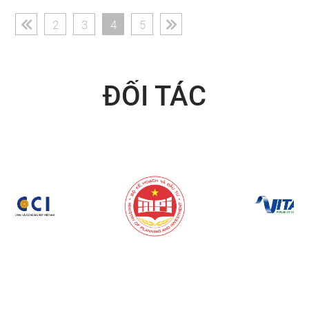
(current)
2
3
4
5
ĐỐI TÁC