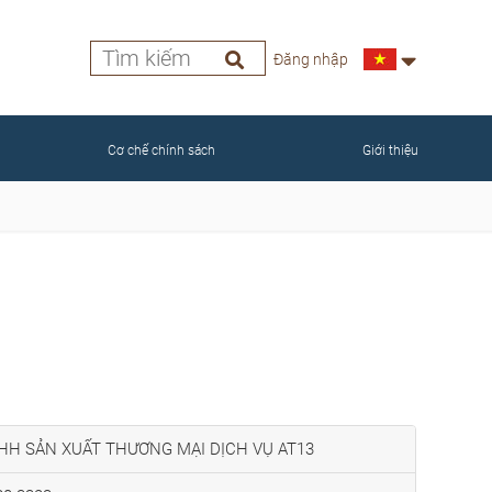
Đăng nhập
Cơ chế chính sách
Giới thiệu
HH SẢN XUẤT THƯƠNG MẠI DỊCH VỤ AT13