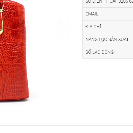
SỐ ĐIỆN THOẠI: 0286 6
EMAIL:
ĐỊA CHỈ:
NĂNG LỰC SẢN XUẤT:
SỐ LAO ĐỘNG: