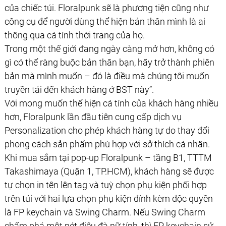
của chiếc túi. Floralpunk sẽ là phương tiện cũng như
công cụ để người dùng thể hiện bản thân mình là ai
thông qua cá tính thời trang của họ.
Trong một thế giới đang ngày càng mở hơn, không có
gì có thể ràng buộc bản thân bạn, hãy trở thành phiên
bản mà mình muốn – đó là điều mà chúng tôi muốn
truyền tải đến khách hàng ở BST này”.
Với mong muốn thể hiện cá tính của khách hàng nhiều
hơn, Floralpunk lần đầu tiên cung cấp dịch vụ
Personalization cho phép khách hàng tự do thay đổi
phong cách sản phẩm phù hợp với sở thích cá nhân.
Khi mua sắm tại pop-up Floralpunk – tầng B1, TTTM
Takashimaya (Quận 1, TP.HCM), khách hàng sẽ được
tự chọn in tên lên tag và tuỳ chọn phụ kiện phối hợp
trên túi với hai lựa chọn phụ kiện đính kèm độc quyền
là FP keychain và Swing Charm. Nếu Swing Charm
chấm phá một nét điệu đà nữ tính, thì FP keychain sử