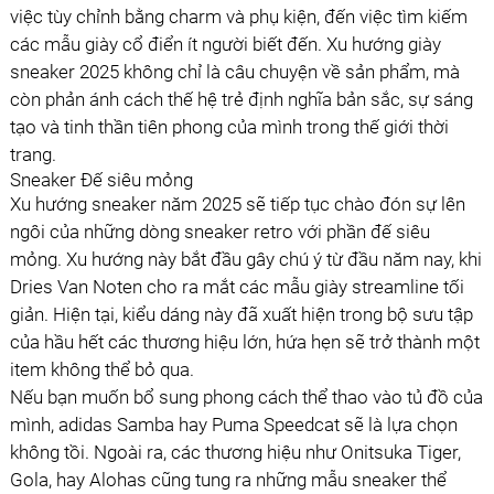
việc tùy chỉnh bằng charm và
phụ kiện
, đến việc tìm kiếm
các mẫu giày cổ điển ít người biết đến. Xu hướng giày
sneaker 2025 không chỉ là câu chuyện về sản phẩm, mà
còn phản ánh cách thế hệ trẻ định nghĩa bản sắc, sự sáng
tạo và tinh thần tiên phong của mình trong thế giới thời
trang.
Sneaker Đế siêu mỏng
Xu hướng sneaker năm 2025 sẽ tiếp tục chào đón sự lên
ngôi của những dòng sneaker retro với phần đế siêu
mỏng. Xu hướng này bắt đầu gây chú ý từ đầu năm nay, khi
Dries Van Noten cho ra mắt các mẫu giày streamline tối
giản. Hiện tại, kiểu dáng này đã xuất hiện trong bộ sưu tập
của hầu hết các thương hiệu lớn, hứa hẹn sẽ trở thành một
item không thể bỏ qua.
Nếu bạn muốn bổ sung phong cách thể thao vào tủ đồ của
mình, adidas Samba hay Puma Speedcat sẽ là lựa chọn
không tồi. Ngoài ra, các thương hiệu như Onitsuka Tiger,
Gola, hay Alohas cũng tung ra những mẫu sneaker thể