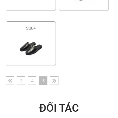
S004
(current)
3
4
5
ĐỐI TÁC