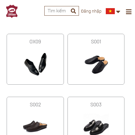
Đăng nhập
OX09
S001
S002
S003