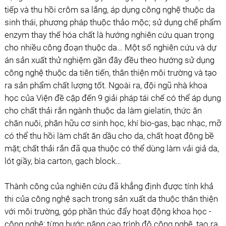
tiếp và thu hồi crôm sa lắng, áp dụng công nghệ thuộc da
sinh thái, phương pháp thuộc thảo mộc; sử dụng chế phẩm
enzym thay thế hóa chất là hướng nghiên cứu quan trọng
cho nhiều công đoạn thuộc da… Một số nghiên cứu và dự
án sản xuất thử nghiệm gần đây đều theo hướng sử dụng
công nghệ thuộc da tiên tiến, thân thiện môi trường và tạo
ra sản phẩm chất lượng tốt. Ngoài ra, đội ngũ nhà khoa
học của Viện đề cập đến 9 giải pháp tái chế có thể áp dụng
cho chất thải rắn ngành thuộc da làm gielatin, thức ăn
chăn nuôi, phân hữu cơ sinh học, khí bio-gas, bạc nhạc, mỡ
có thể thu hồi làm chất ăn dầu cho da, chất hoạt động bề
mặt; chất thải rắn đã qua thuộc có thể dùng làm vải giả da,
lót giầy, bìa carton, gạch block…
Thành công của nghiên cứu đã khẳng định được tính khả
thi của công nghệ sạch trong sản xuất da thuộc thân thiện
với môi trường, góp phần thúc đẩy hoạt động khoa học -
công nghệ; từng bước nâng cao trình độ công nghệ, tạo ra