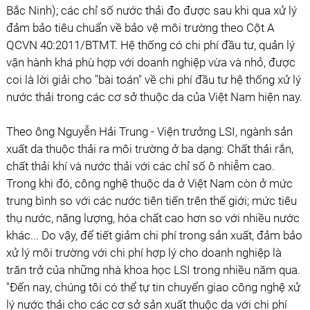
Bắc Ninh); các chỉ số nước thải đo được sau khi qua xử lý
đảm bảo tiêu chuẩn về bảo vệ môi trường theo Cột A
QCVN 40:2011/BTMT. Hệ thống có chi phí đầu tư, quản lý
vận hành khá phù hợp với doanh nghiệp vừa và nhỏ, được
coi là lời giải cho "bài toán" về chi phí đầu tư hệ thống xử lý
nước thải trong các cơ sở thuộc da của Việt Nam hiện nay.
Theo ông Nguyễn Hải Trung - Viện trưởng LSI, ngành sản
xuất da thuộc thải ra môi trường ở ba dạng: Chất thải rắn,
chất thải khí và nước thải với các chỉ số ô nhiễm cao.
Trong khi đó, công nghệ thuộc da ở Việt Nam còn ở mức
trung bình so với các nước tiên tiến trên thế giới; mức tiêu
thụ nước, năng lượng, hóa chất cao hơn so với nhiều nước
khác... Do vậy, để tiết giảm chi phí trong sản xuất, đảm bảo
xử lý môi trường với chi phí hợp lý cho doanh nghiệp là
trăn trở của những nhà khoa học LSI trong nhiều năm qua.
"Đến nay, chúng tôi có thể tự tin chuyển giao công nghệ xử
lý nước thải cho các cơ sở sản xuất thuộc da với chi phí