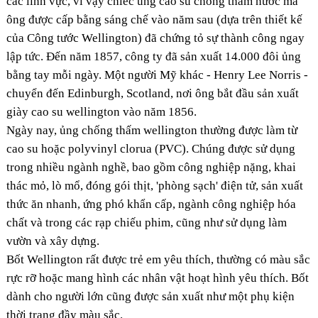
các lĩnh vực, vì vậy chiếc ủng cao su chống thấm nước mà
ông được cấp bằng sáng chế vào năm sau (dựa trên thiết kế
của Công tước Wellington) đã chứng tỏ sự thành công ngay
lập tức. Đến năm 1857, công ty đã sản xuất 14.000 đôi ủng
bằng tay mỗi ngày. Một người Mỹ khác - Henry Lee Norris -
chuyển đến Edinburgh, Scotland, nơi ông bắt đầu sản xuất
giày cao su wellington vào năm 1856.
Ngày nay, ủng chống thấm wellington thường được làm từ
cao su hoặc polyvinyl clorua (PVC). Chúng được sử dụng
trong nhiều ngành nghề, bao gồm công nghiệp nặng, khai
thác mỏ, lò mổ, đóng gói thịt, 'phòng sạch' điện tử, sản xuất
thức ăn nhanh, ứng phó khẩn cấp, ngành công nghiệp hóa
chất và trong các rạp chiếu phim, cũng như sử dụng làm
vườn và xây dựng.
Bốt Wellington rất được trẻ em yêu thích, thường có màu sắc
rực rỡ hoặc mang hình các nhân vật hoạt hình yêu thích. Bốt
dành cho người lớn cũng được sản xuất như một phụ kiện
thời trang đầy màu sắc.