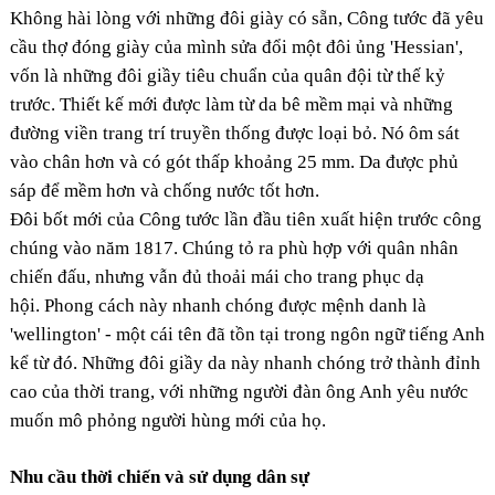
Không hài lòng với những đôi giày có sẵn, Công tước đã yêu
cầu thợ đóng giày của mình sửa đổi một đôi ủng 'Hessian',
vốn là những đôi giầy tiêu chuẩn của quân đội từ thế kỷ
trước. Thiết kế mới được làm từ da bê mềm mại và những
đường viền trang trí truyền thống được loại bỏ. Nó ôm sát
vào chân hơn và có gót thấp khoảng 25 mm. Da được phủ
sáp để mềm hơn và chống nước tốt hơn.
Đôi bốt mới của Công tước lần đầu tiên xuất hiện trước công
chúng vào năm 1817. Chúng tỏ ra phù hợp với quân nhân
chiến đấu, nhưng vẫn đủ thoải mái cho trang phục dạ
hội. Phong cách này nhanh chóng được mệnh danh là
'wellington' - một cái tên đã tồn tại trong ngôn ngữ tiếng Anh
kể từ đó. Những đôi giầy da này nhanh chóng trở thành đỉnh
cao của thời trang, với những người đàn ông Anh yêu nước
muốn mô phỏng người hùng mới của họ.
Nhu cầu thời chiến và sử dụng dân sự