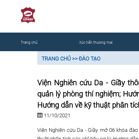
NG
Trang chủ
Xúc tiến thương mại
TRANG CHỦ
>> ĐÀO TẠO
Viện Nghiên cứu Da - Giầy th
quản lý phòng thí nghiệm; Hướng
Hướng dẫn về kỹ thuật phân tích
11/10/2021
Viện Nghiên cứu Da - Giầy mở
06 khóa đào 
thuật phân tích các chỉ tiêu cơ lý; Hướng dẫn