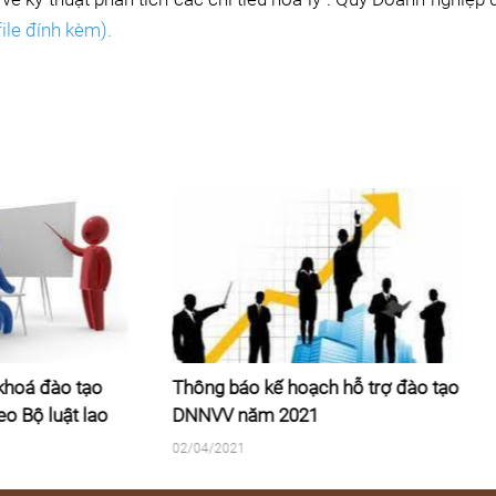
file đính kèm).
 báo kế hoạch hỗ trợ đào tạo
Mời Doanh nghiệp tham 
V năm 2021
đào tạo “Nâng cao kỹ năn
chất lượng sản phẩm”
2021
07/06/2021