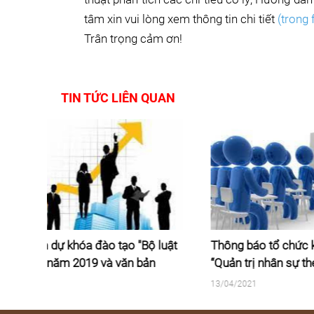
tâm xin vui lòng xem thông tin chi tiết
(trong 
Trân trọng cảm ơn!
TIN TỨC LIÊN QUAN
Bộ luật
Thông báo tổ chức khoá đào tạo
Thông
bản
“Quản trị nhân sự theo Bộ luật lao
DNNV
m bảo
động năm 2019 và văn bản hướng
13/04/2021
02/04/
trong
dẫn” ngày 16-18/04/2021