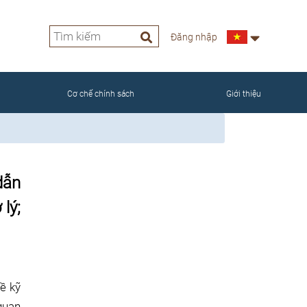
Đăng nhập
NAM
Cơ chế chính sách
Giới thiệu
dẫn
lý;
ề kỹ
 quan