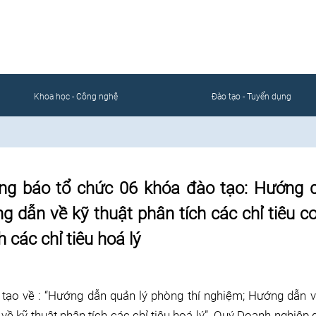
CỔNG THÔNG TIN ĐIỆN TỬ
ÀNH DA GIÀY TÚI XÁCH VIỆT 
Khoa học - Công nghệ
Đào tạo - Tuyển dụng
ông báo tổ chức 06 khóa đào tạo: Hướng 
 dẫn về kỹ thuật phân tích các chỉ tiêu cơ 
 các chỉ tiêu hoá lý
tạo về : “Hướng dẫn quản lý phòng thí nghiệm; Hướng dẫn v
 về kỹ thuật phân tích các chỉ tiêu hoá lý”. Quý Doanh nghiệp