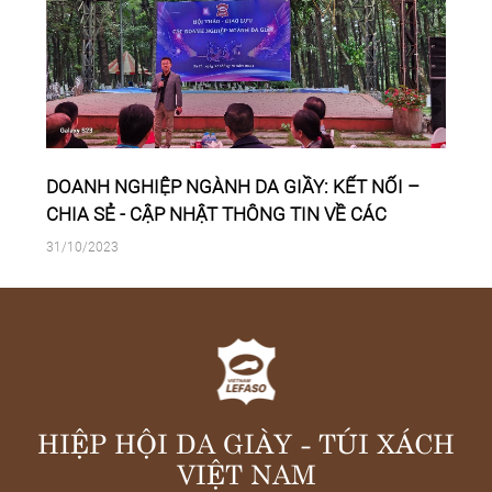
,
DOANH NGHIỆP NGÀNH DA GIẦY: KẾT NỐI –
CHIA SẺ - CẬP NHẬT THÔNG TIN VỀ CÁC
CHÍNH SÁCH TRONG VÀ NGOÀI NƯỚC NHẰM
31/10/2023
THÁO GỠ KHÓ KHĂN CHO CÁC DOANH
NGHIỆP
HIỆP HỘI DA GIÀY - TÚI XÁCH
VIỆT NAM