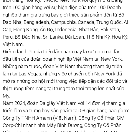
thời trang Hoa Kỳ. MAGIC New York với quy mô khoảng
trên 100 gian hàng với sự hiện diện của trên 100 Doanh
nghiệp tham gia trưng bày giời thiệu sản phẩm đến từ Bồ
Đào Nha, Bangladesh, Campuchia, Canada, Trung Quốc, Ai
Cập, Hồng Kông, Ấn Độ, Indonesia, Nhật Bản, Pakistan,
Peru, Bồ Đào Nha, Sri Lanka, Đài Loan, Thổ Nhĩ Kỳ, Hoa Kỳ,
Việt Nam.
Điểm đặc biệt của triển lãm năm nay là sự góp mặt lần
đầu tiên của đoàn doanh nghiệp Việt Nam tại New York.
Những năm trước, đoàn Việt Nam thường tham dự triển
lãm tại Las Vegas, nhưng việc chuyển đến New York đã
mở ra những cơ hội mới trong việc tiếp cận các đối tác và
thị trường tiềm năng tại trung tâm thời trang lớn nhất của
Mỹ.
Năm 2024, đoàn Da giầy Việt Nam với 14 đơn vị tham gia
triển lãm và trưng bày sản phẩm tại 08 gian hàng bao gồm:
Công Ty TNHH Amann (Việt Nam), Công Ty Cổ Phần GM
Corp-Chi nhánh nhà Máy Bình Dương, Công Ty Cổ Phần