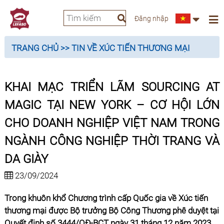
Đăng nhập
TRANG CHỦ
>> TIN VỀ XÚC TIẾN THƯƠNG MẠI
KHAI MẠC TRIỂN LÃM SOURCING AT
MAGIC TẠI NEW YORK – CƠ HỘI LỚN
CHO DOANH NGHIỆP VIỆT NAM TRONG
NGÀNH CÔNG NGHIỆP THỜI TRANG VÀ
DA GIÀY
23/09/2024
Trong khuôn khổ Chương trình cấp Quốc gia về Xúc tiến
thương mại được Bộ trưởng Bộ Công Thương phê duyệt tại
Quyết định số 3444/QĐ-BCT ngày 31 tháng 12 năm 2023,