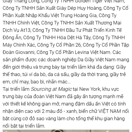
Giầy Thăng Long, Công Ty TNHH Golden Tiger Việt Nam,
Công Ty TNHH Sản Xuất Giày Dép Huy Hoàng, Công Ty Cổ
Phần Xuất Nhập Khẩu Việt Trung Hoàng Gia, Công Ty
TNHH Chính Việt, Công Ty TNHH Sản Xuất Thương Mại
Dịch Vụ At13, Công Ty TNHH Đầu Tư Phát Triển Kinh Tế
Đông Ấn, Công Ty TNHH Hóa Dệt Hà Tây, Công Ty TNHH
Máy Chính Xác, Công Ty Cổ Phần 26, Công Ty Cổ Phần Tập
Đoàn Giovanni, Công Ty Cổ Phần Levina Việt Nam. Các
sản phẩm được các doanh nghiệp Da Giầy Việt Nam mang
đến giới thiệu và trưng bày tại triển lãm khá đa dạng: Giầy
thể thao, túi ví da bò, da cá sấu, giầy da thời trang, giầy trẻ
em, chỉ may, bao bì, nhãn mác…
Tại triển lãm
Sourcing at Magic
tại New York, khu vực
trưng bày của đoàn Việt Nam đã gây ấn tượng mạnh mẽ
với thiết kế không gian mở, mang đậm dấu ấn Việt có tính
nhận diện cao với 2 màu đỏ - xanh, biển chữ VIỆT NAM nổi
bật cùng cờ đỏ sao vàng làm cho tổng thể khu gian hàng
nổi bật tại triển lãm.