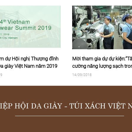
Mời tham gia dự dự kiện:"Tăng
Tìm hiểu về Chương
cường năng lượng sạch trong
quan và tạo thuận l
ngành giầy dép và may mặc Việt
(Chương 5) thuộc H
14/09/2018
14/09/2018
Nam”
EAEU FTA
IỆP HỘI DA GIÀY - TÚI XÁCH VIỆT