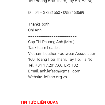
160 Hoàng Hoa Thám, Tây Hồ, Hà Nội
ĐT. 04 – 37281560 - 0983463689
Thanks both,
Chị Anh
=======================
Cap Thi Phuong Anh (Mrs.)
Task team Leader,
Vietnam Leather Footwear Association
160 Hoang Hoa Tham, Tay Ho, Ha Noi
Tel. +84 4 7.281.560. Ext. 102
Email. anh.lefaso@gmail.com
Website. lefaso.org.vn
TIN TỨC LIÊN QUAN