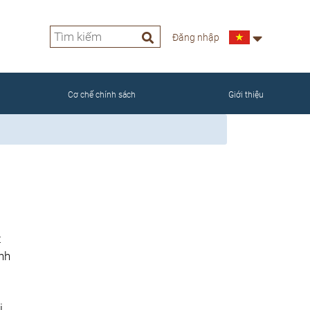
Đăng nhập
NAM
Cơ chế chính sách
Giới thiệu
t
nh
ị