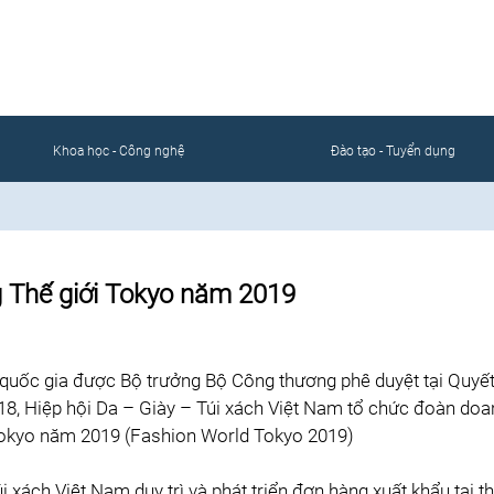
CỔNG THÔNG TIN ĐIỆN TỬ
ÀNH DA GIÀY TÚI XÁCH VIỆT 
Khoa học - Công nghệ
Đào tạo - Tuyển dụng
g Thế giới Tokyo năm 2019
 quốc gia được Bộ trưởng Bộ Công thương phê duyệt tại Quyế
8, Hiệp hội Da – Giày – Túi xách Việt Nam tổ chức đoàn doa
i Tokyo năm 2019 (Fashion World Tokyo 2019)
i xách Việt Nam duy trì và phát triển đơn hàng xuất khẩu tại th