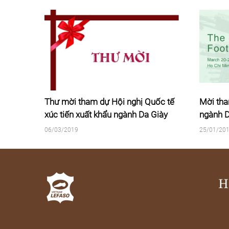
 nghị Quốc tế
Mời tham dự Hội nghị Thượng đỉnh
gành Da Giày
ngành Da giày Việt Nam năm 2019
25/01/2019
H