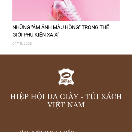
NHỮNG “ÁM ẢNH MÀU HỒNG” TRONG THẾ
GIỚI PHỤ KIỆN XA XỈ
04/10/2023
HIỆP HỘI DA GIÀY - TÚI XÁCH
VIỆT NAM